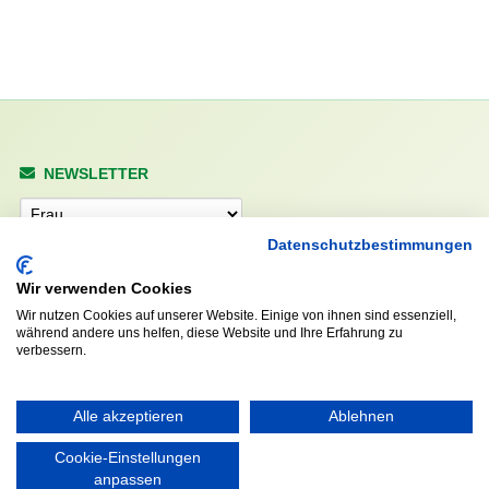
NEWSLETTER
Anrede
Datenschutzbestimmungen
Wir verwenden Cookies
Abonnieren
Wir nutzen Cookies auf unserer Website. Einige von ihnen sind essenziell,
während andere uns helfen, diese Website und Ihre Erfahrung zu
verbessern.
KONTAKT
ÖFFNUNGS- UND
SERVICEZEITEN:
Walddörfer Sportverein
Alle akzeptieren
Ablehnen
Mo. – Fr. 8:00 – 22:00 Uhr
Halenreie 32-34
Sa. & So. 9:00 – 19:00 Uhr
22359 Hamburg
Cookie-Einstellungen
Tel. 040 / 64 50 62 - 0
anpassen