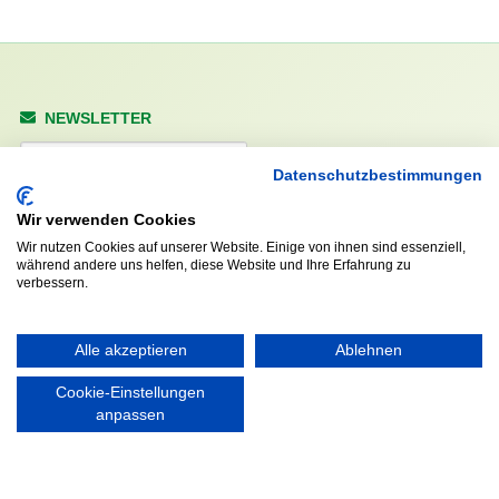
NEWSLETTER
Anrede
Datenschutzbestimmungen
Wir verwenden Cookies
Wir nutzen Cookies auf unserer Website. Einige von ihnen sind essenziell,
Abonnieren
während andere uns helfen, diese Website und Ihre Erfahrung zu
verbessern.
KONTAKT
ÖFFNUNGS- UND
SERVICEZEITEN:
Alle akzeptieren
Ablehnen
Walddörfer Sportverein
Mo. – Fr. 8:00 – 22:00 Uhr
Halenreie 32-34
Cookie-Einstellungen
Sa. & So. 9:00 – 19:00 Uhr
22359 Hamburg
anpassen
Tel. 040 / 64 50 62 - 0
info@walddoerfer-sv.de