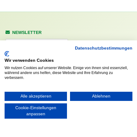
NEWSLETTER
Anrede
Datenschutzbestimmungen
Wir verwenden Cookies
Wir nutzen Cookies auf unserer Website. Einige von ihnen sind essenziell,
Abonnieren
während andere uns helfen, diese Website und Ihre Erfahrung zu
verbessern.
KONTAKT
ÖFFNUNGS- UND
SERVICEZEITEN:
Alle akzeptieren
Ablehnen
Walddörfer Sportverein
Mo. – Fr. 8:00 – 22:00 Uhr
Halenreie 32-34
Cookie-Einstellungen
Sa. & So. 9:00 – 19:00 Uhr
22359 Hamburg
anpassen
Tel. 040 / 64 50 62 - 0
info@walddoerfer-sv.de