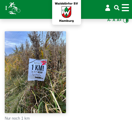
A-
A
A+
Nur noch 1 km