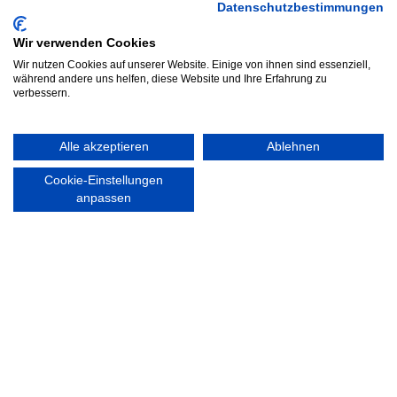
Datenschutzbestimmungen
Wir verwenden Cookies
RECHTLICHES
Wir nutzen Cookies auf unserer Website. Einige von ihnen sind essenziell,
Impressum
während andere uns helfen, diese Website und Ihre Erfahrung zu
Datenschutzerklärung
verbessern.
Alle akzeptieren
Ablehnen
Cookie-Einstellungen
Ausgezeichnet mit:
anpassen
Partner: