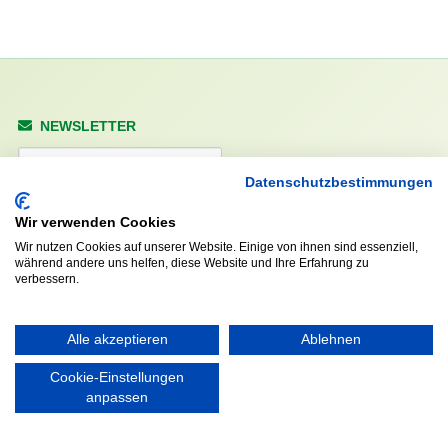
NEWSLETTER
Anrede
Datenschutzbestimmungen
Wir verwenden Cookies
Wir nutzen Cookies auf unserer Website. Einige von ihnen sind essenziell,
Abonnieren
während andere uns helfen, diese Website und Ihre Erfahrung zu
verbessern.
KONTAKT
ÖFFNUNGS- UND
SERVICEZEITEN:
Alle akzeptieren
Ablehnen
Walddörfer Sportverein
Mo. – Fr. 8:00 – 22:00 Uhr
Halenreie 32-34
Cookie-Einstellungen
Sa. & So. 9:00 – 19:00 Uhr
22359 Hamburg
anpassen
Tel. 040 / 64 50 62 - 0
info@walddoerfer-sv.de