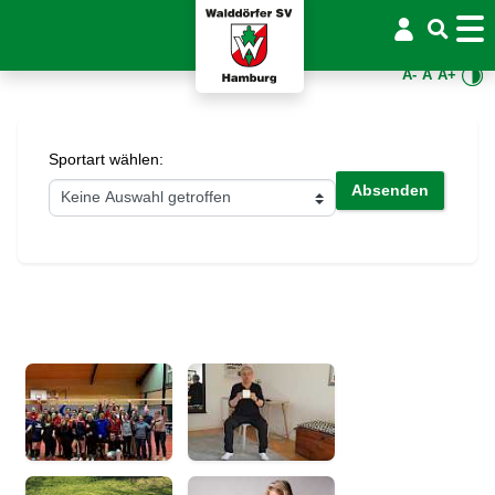
A-
A
A+
Sportart wählen:
Absenden