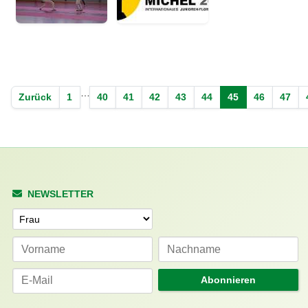
…
Zurück
1
40
41
42
43
44
45
46
47
NEWSLETTER
Anrede
Abonnieren